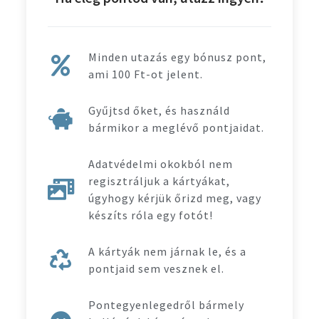
Minden utazás egy bónusz pont,
ami 100 Ft-ot jelent.
Gyűjtsd őket, és használd
bármikor a meglévő pontjaidat.
Adatvédelmi okokból nem
regisztráljuk a kártyákat,
úgyhogy kérjük őrizd meg, vagy
készíts róla egy fotót!
A kártyák nem járnak le, és a
pontjaid sem vesznek el.
Pontegyenlegedről bármely