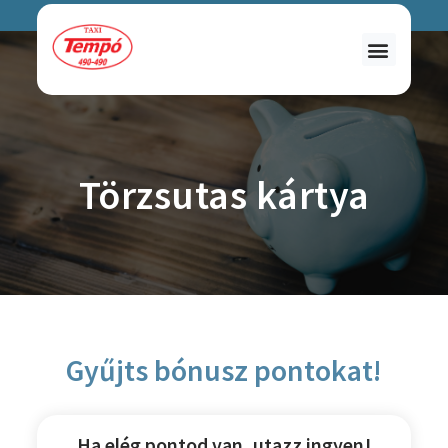
Törzsutas kártya
Gyűjts bónusz pontokat!
Ha elég pontod van, utazz ingyen!